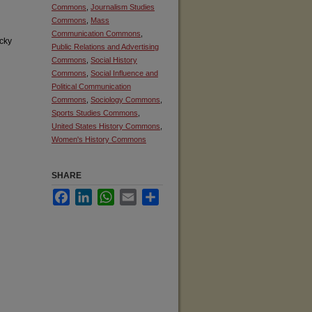
Commons
,
Journalism Studies
Commons
,
Mass
Communication Commons
,
cky
Public Relations and Advertising
Commons
,
Social History
Commons
,
Social Influence and
Political Communication
Commons
,
Sociology Commons
,
Sports Studies Commons
,
United States History Commons
,
Women's History Commons
SHARE
Facebook
LinkedIn
WhatsApp
Email
Share